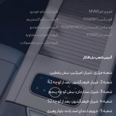
ام وی ام | MVM
فرم ثبت نام خودرو
فونیکس | FOWNIX
فرم ثبت نام اکستریم
فونیکس هیبریدی | FOWNIX NEV
فرم تعویض خودرو
اکستریم | XTRIM
فرم درخواست مشاوره
فرم تست درایو محصولات
آدرس شعب دل افکار
شعبه مرکزی: شیراز، امیرکبیر، نبش یقطین
شعبه 2: شیراز، فرهنگشهر، بعد از کوچه 42
شعبه 3: شیراز، ستارخان، نبش کوچه پنجم
شعبه 4: شیراز، فرهنگشهر، بعد از کوچه 52
شعبه 5: جهرم، ابتداي اسد زاده، بلوار رهبري