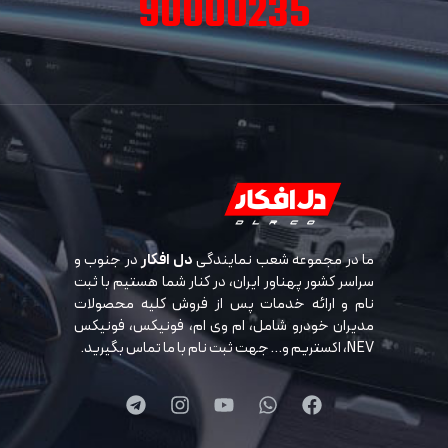
90000235
ما در مجموعه شعب نمایندگی
دل افکار
در جنوب و
سراسر کشور پهناور ایران، در کنار شما هستیم با ثبت
نام و ارائه خدمات پس از فروش کلیه محصولات
مدیران خودرو شامل، ام وی ام، فونیکس، فونیکس
NEV، اکستریم و… جهت ثبت نام با ما تماس بگیرید.