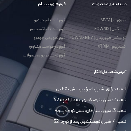
دسته بندی محصولات
فرم های ثبت نام
ام وی ام | MVM
فرم ثبت نام خودرو
فونیکس | FOWNIX
فرم ثبت نام اکستریم
فونیکس هیبریدی | FOWNIX NEV
فرم تعویض خودرو
اکستریم | XTRIM
فرم درخواست مشاوره
فرم تست درایو محصولات
آدرس شعب دل افکار
شعبه مرکزی: شیراز، امیرکبیر، نبش یقطین
شعبه 2: شیراز، فرهنگشهر، بعد از کوچه 42
شعبه 3: شیراز، ستارخان، نبش کوچه پنجم
شعبه 4: شیراز، فرهنگشهر، بعد از کوچه 52