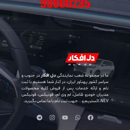
90000235
ما در مجموعه شعب نمایندگی
دل افکار
در جنوب و
سراسر کشور پهناور ایران، در کنار شما هستیم با ثبت
نام و ارائه خدمات پس از فروش کلیه محصولات
مدیران خودرو شامل، ام وی ام، فونیکس، فونیکس
NEV، اکستریم و… جهت ثبت نام با ما تماس بگیرید.