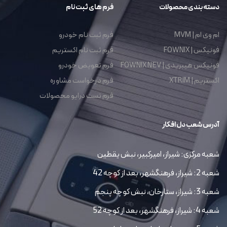
دسته بندی محصولات
فرم های ثبت نام
ام وی ام | MVM
فرم ثبت نام خودرو
فونیکس | FOWNIX
فرم ثبت نام اکستریم
فونیکس هیبریدی | FOWNIX NEV
فرم تعویض خودرو
اکستریم | XTRIM
فرم درخواست مشاوره
فرم تست درایو محصولات
آدرس شعب دل افکار
شعبه مرکزی: شیراز، امیرکبیر، نبش یقطین
شعبه 2: شیراز، فرهنگشهر، بعد از کوچه 42
شعبه 3: شیراز، ستارخان، نبش کوچه پنجم
شعبه 4: شیراز، فرهنگشهر، بعد از کوچه 52