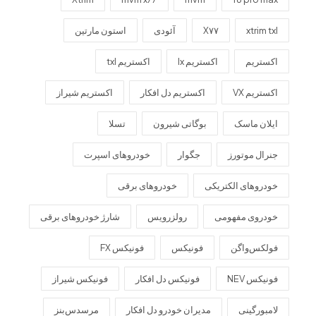
xtrim txl
X۷۷
آئودی
استون مارتین
اکستریم
اکستریم lx
اکستریم txl
اکستریم VX
اکستریم دل افکار
اکستریم شیراز
ایلان ماسک
بوگاتی شیرون
تسلا
جنرال موتورز
جگوار
خودروهای اسپرت
خودروهای الکتریکی
خودروهای برقی
خودروی مفهومی
رولزرویس
شارژ خودروهای برقی
فولکس‌واگن
فونیکس
فونیکس FX
فونیکس NEV
فونیکس دل افکار
فونیکس شیراز
لامبورگینی
مدیران خودرو دل افکار
مرسدس‌بنز