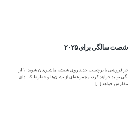
م وی ام
فونیکس
فونیکس NEV
اکستریم
موتورسیکل
صت سالگی برای ۲۰۲۵
خب، طرفداران فورد موستانگ در نمایشگاه‌های خودرو، آماده‌ی فخر فروشی با برچسب جدید روی شیشه ماشین‌تان شوید: ۱ از
الگی تولید خواهد کرد، مجموعه‌ای از نشان‌ها و خطوط که ادای