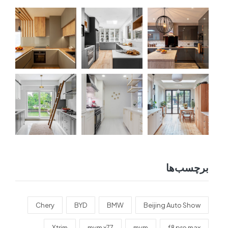
برچسب‌ها
Chery
BYD
BMW
Beijing Auto Show
Xtrim
mvm x77
mvm
f8 pro max