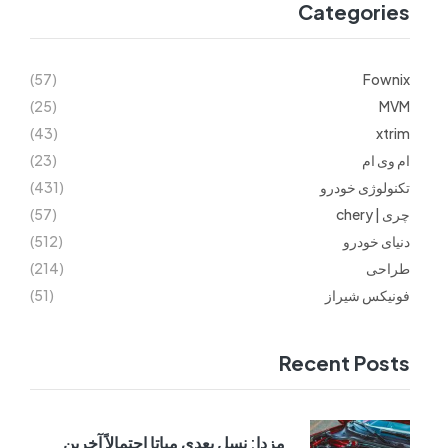
Categories
(57)
Fownix
(25)
MVM
(43)
xtrim
ام وی ام
(23)
تکنولوژی خودرو
(431)
چری | chery
(57)
دنیای خودرو
(512)
طراحی
(214)
فونیکس شیراز
(51)
Recent Posts
مزدا: نسل بعدی میاتا احتمالاً آخرین