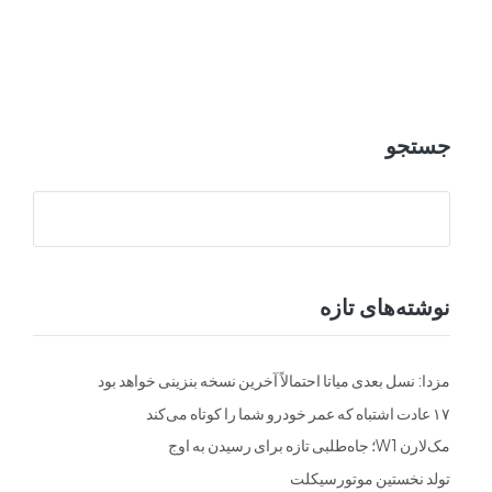
ت
فرم ها
تماس با ما
جستجو
نوشته‌های تازه
مزدا: نسل بعدی میاتا احتمالاً آخرین نسخه بنزینی خواهد بود
۱۷ عادت اشتباه که عمر خودرو شما را کوتاه می‌کند
مک‌لارن W1؛ جاه‌طلبی تازه برای رسیدن به اوج
تولد نخستین موتورسیکلت