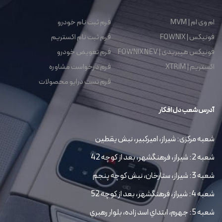
ام وی ام | MVM
فرم ثبت نام خودرو
فونیکس | FOWNIX
فرم ثبت نام اکستریم
فونیکس هیبریدی | FOWNIX NEV
فرم تعویض خودرو
اکستریم | XTRIM
فرم درخواست مشاوره
فرم تست درایو محصولات
آدرس شعب دل افکار
شعبه مرکزی: شیراز، امیرکبیر، نبش یقطین
شعبه 2: شیراز، فرهنگشهر، بعد از کوچه 42
شعبه 3: شیراز، ستارخان، نبش کوچه پنجم
شعبه 4: شیراز، فرهنگشهر، بعد از کوچه 52
شعبه 5: جهرم، ابتداي اسد زاده، بلوار رهبري