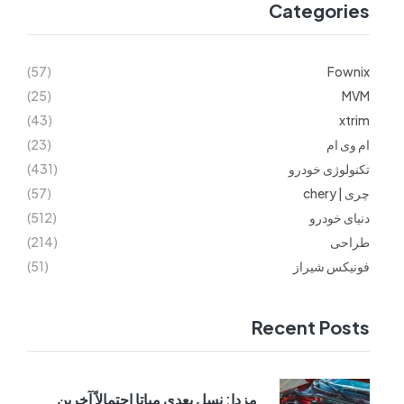
Categories
(57)
Fownix
(25)
MVM
(43)
xtrim
ام وی ام
(23)
تکنولوژی خودرو
(431)
چری | chery
(57)
دنیای خودرو
(512)
طراحی
(214)
فونیکس شیراز
(51)
Recent Posts
مزدا: نسل بعدی میاتا احتمالاً آخرین