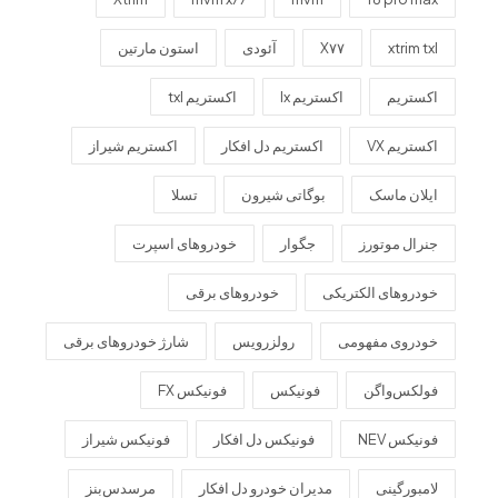
xtrim txl
X۷۷
آئودی
استون مارتین
اکستریم
اکستریم lx
اکستریم txl
اکستریم VX
اکستریم دل افکار
اکستریم شیراز
ایلان ماسک
بوگاتی شیرون
تسلا
جنرال موتورز
جگوار
خودروهای اسپرت
خودروهای الکتریکی
خودروهای برقی
خودروی مفهومی
رولزرویس
شارژ خودروهای برقی
فولکس‌واگن
فونیکس
فونیکس FX
فونیکس NEV
فونیکس دل افکار
فونیکس شیراز
لامبورگینی
مدیران خودرو دل افکار
مرسدس‌بنز