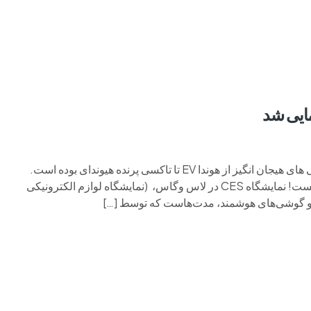
م وی ام
فونیکس
فونیکس NEV
اکستریم
موتورسیکل
نمایشگاه Consumer Electronics میزبان انواع مختلفی از رونمایی های هیجان انگیز از هوندا EV تا تاکسی پرنده هیوندای بوده است.
اولین نمایشگاه اتومبیل در سال 2024 اصلاً یک نمایشگاه اتومبیل نیست! نمایشگاه CES در لاس وگاس، (نمایشگاه لوازم الکترونیکی
 و گوشی‌های هوشمند، مدت‌هاست که توسط […]