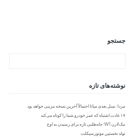
ت
فرم ها
تماس با ما
جستجو
نوشته‌های تازه
مزدا: نسل بعدی میاتا احتمالاً آخرین نسخه بنزینی خواهد بود
۱۷ عادت اشتباه که عمر خودرو شما را کوتاه می‌کند
مک‌لارن W1؛ جاه‌طلبی تازه برای رسیدن به اوج
تولد نخستین موتورسیکلت