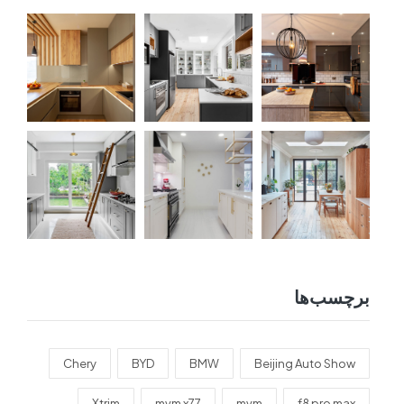
برچسب‌ها
Chery
BYD
BMW
Beijing Auto Show
Xtrim
mvm x77
mvm
f8 pro max