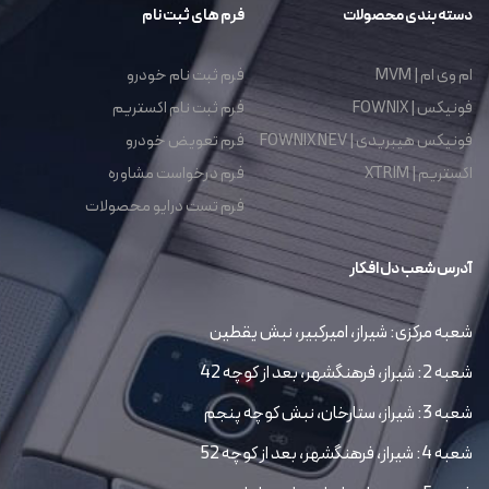
دسته بندی محصولات
فرم های ثبت نام
ام وی ام | MVM
فرم ثبت نام خودرو
فونیکس | FOWNIX
فرم ثبت نام اکستریم
فونیکس هیبریدی | FOWNIX NEV
فرم تعویض خودرو
اکستریم | XTRIM
فرم درخواست مشاوره
فرم تست درایو محصولات
آدرس شعب دل افکار
شعبه مرکزی: شیراز، امیرکبیر، نبش یقطین
شعبه 2: شیراز، فرهنگشهر، بعد از کوچه 42
شعبه 3: شیراز، ستارخان، نبش کوچه پنجم
شعبه 4: شیراز، فرهنگشهر، بعد از کوچه 52