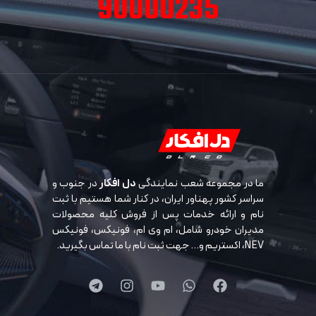
90000235
ما در مجموعه شعب نمایندگی
دل افکار
در جنوب و
سراسر کشور پهناور ایران، در کنار شما هستیم با ثبت
نام و ارائه خدمات پس از فروش کلیه محصولات
مدیران خودرو شامل، ام وی ام، فونیکس، فونیکس
NEV، اکستریم و… جهت ثبت نام با ما تماس بگیرید.