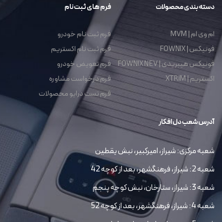
دسته بندی محصولات
فرم های ثبت نام
ام وی ام | MVM
فرم ثبت نام خودرو
فونیکس | FOWNIX
فرم ثبت نام اکستریم
فونیکس هیبریدی | FOWNIX NEV
فرم تعویض خودرو
اکستریم | XTRIM
فرم درخواست مشاوره
فرم تست درایو محصولات
آدرس شعب دل افکار
شعبه مرکزی: شیراز، امیرکبیر، نبش یقطین
شعبه 2: شیراز، فرهنگشهر، بعد از کوچه 42
شعبه 3: شیراز، ستارخان، نبش کوچه پنجم
شعبه 4: شیراز، فرهنگشهر، بعد از کوچه 52