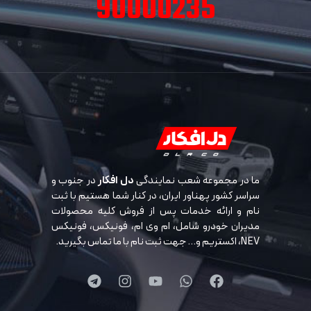
90000235
ما در مجموعه شعب نمایندگی
دل افکار
در جنوب و
سراسر کشور پهناور ایران، در کنار شما هستیم با ثبت
نام و ارائه خدمات پس از فروش کلیه محصولات
مدیران خودرو شامل، ام وی ام، فونیکس، فونیکس
NEV، اکستریم و… جهت ثبت نام با ما تماس بگیرید.