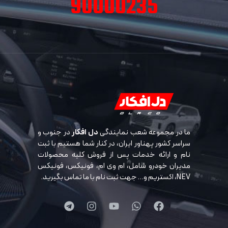
90000235
ما در مجموعه شعب نمایندگی
دل افکار
در جنوب و
سراسر کشور پهناور ایران، در کنار شما هستیم با ثبت
نام و ارائه خدمات پس از فروش کلیه محصولات
مدیران خودرو شامل، ام وی ام، فونیکس، فونیکس
NEV، اکستریم و… جهت ثبت نام با ما تماس بگیرید.