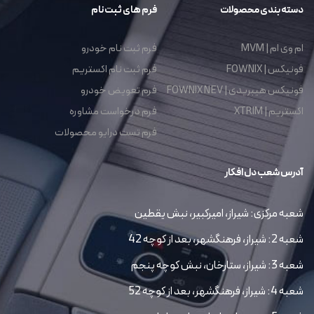
دسته بندی محصولات
فرم های ثبت نام
ام وی ام | MVM
فرم ثبت نام خودرو
فونیکس | FOWNIX
فرم ثبت نام اکستریم
فونیکس هیبریدی | FOWNIX NEV
فرم تعویض خودرو
اکستریم | XTRIM
فرم درخواست مشاوره
فرم تست درایو محصولات
آدرس شعب دل افکار
شعبه مرکزی: شیراز، امیرکبیر، نبش یقطین
شعبه 2: شیراز، فرهنگشهر، بعد از کوچه 42
شعبه 3: شیراز، ستارخان، نبش کوچه پنجم
شعبه 4: شیراز، فرهنگشهر، بعد از کوچه 52