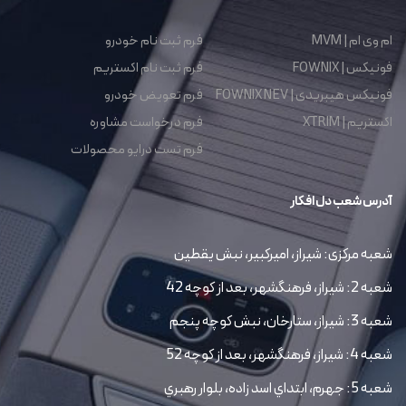
ام وی ام | MVM
فرم ثبت نام خودرو
فونیکس | FOWNIX
فرم ثبت نام اکستریم
فونیکس هیبریدی | FOWNIX NEV
فرم تعویض خودرو
اکستریم | XTRIM
فرم درخواست مشاوره
فرم تست درایو محصولات
آدرس شعب دل افکار
شعبه مرکزی: شیراز، امیرکبیر، نبش یقطین
شعبه 2: شیراز، فرهنگشهر، بعد از کوچه 42
شعبه 3: شیراز، ستارخان، نبش کوچه پنجم
شعبه 4: شیراز، فرهنگشهر، بعد از کوچه 52
شعبه 5: جهرم، ابتداي اسد زاده، بلوار رهبري