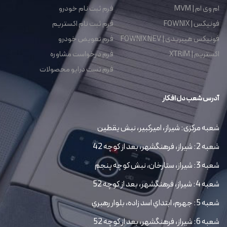
ام وی ام | MVM
فرم ثبت نام خودرو
فونیکس | FOWNIX
فرم ثبت نام اکستریم
فونیکس هیبریدی | FOWNIX NEV
فرم تعویض خودرو
اکستریم | XTRIM
فرم درخواست مشاوره
فرم تست درایو محصولات
آدرس شعب دل افکار
شعبه مرکزی: شیراز، امیرکبیر، نبش یقطین
شعبه 2: شیراز، فرهنگشهر، بعد از کوچه 42
شعبه 3: شیراز، ستارخان، نبش کوچه پنجم
شعبه 4: شیراز، فرهنگشهر، بعد از کوچه 52
شعبه 5: جهرم، ابتداي اسد زاده، بلوار رهبري
شعبه 6: شیراز، فرهنگشهر، بعد از کوچه 52