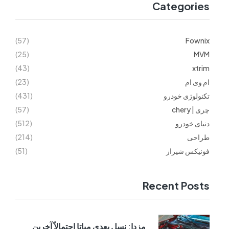
Categories
(57)
Fownix
(25)
MVM
(43)
xtrim
ام وی ام
(23)
تکنولوژی خودرو
(431)
چری | chery
(57)
دنیای خودرو
(512)
طراحی
(214)
فونیکس شیراز
(51)
Recent Posts
مزدا: نسل بعدی میاتا احتمالاً آخرین