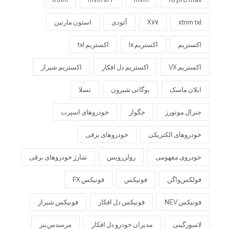
xtrim txl
X۷۷
آئودی
استون مارتین
اکستریم
اکستریم lx
اکستریم txl
اکستریم VX
اکستریم دل افکار
اکستریم شیراز
ایلان ماسک
بوگاتی شیرون
تسلا
جنرال موتورز
جگوار
خودروهای اسپرت
خودروهای الکتریکی
خودروهای برقی
خودروی مفهومی
رولزرویس
شارژ خودروهای برقی
فولکس‌واگن
فونیکس
فونیکس FX
فونیکس NEV
فونیکس دل افکار
فونیکس شیراز
لامبورگینی
مدیران خودرو دل افکار
مرسدس‌بنز