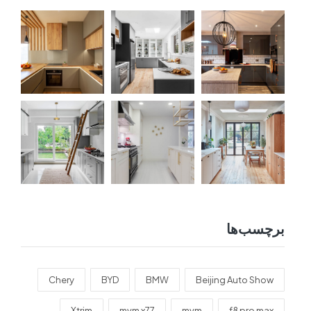
برچسب‌ها
Chery
BYD
BMW
Beijing Auto Show
Xtrim
mvm x77
mvm
f8 pro max