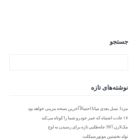
ت
فرم ها
تماس با ما
جستجو
نوشته‌های تازه
مزدا: نسل بعدی میاتا احتمالاً آخرین نسخه بنزینی خواهد بود
۱۷ عادت اشتباه که عمر خودرو شما را کوتاه می‌کند
مک‌لارن W1؛ جاه‌طلبی تازه برای رسیدن به اوج
تولد نخستین موتورسیکلت