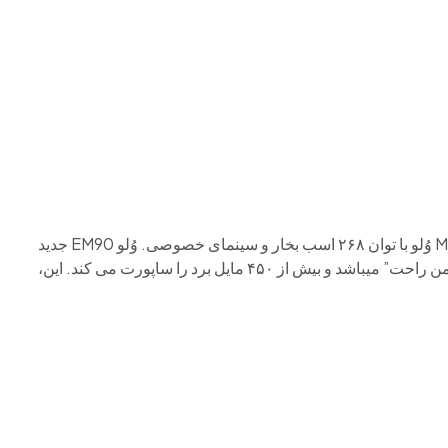
م وی ام
فونیکس
فونیکس NEV
اکستریم
موتورسیکل
ولوو EM90 جدید MPV لوکس الکتریکی با برد ۴۵۸ مایل اولین MPV وُلو با توان ۲۶۸ اسب بخار و سینمای خصوصی. وُلو EM90 جدید
یک MPV الکتریکی لوکس است که هدف ازارائه آن “تجربه اتاق نشیمن راحت” میباشد و بیش از ۴۵۰ مایل برد را ساپورت می کند. این،