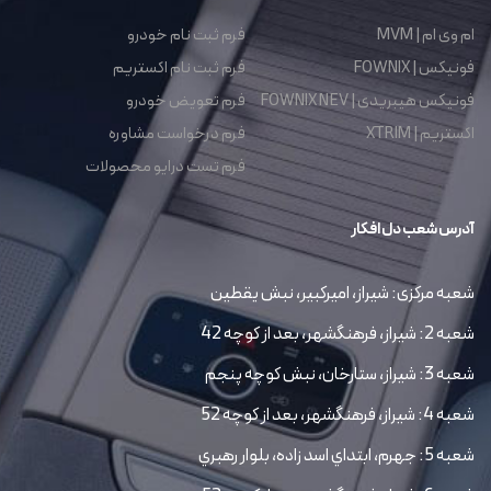
ام وی ام | MVM
فرم ثبت نام خودرو
فونیکس | FOWNIX
فرم ثبت نام اکستریم
فونیکس هیبریدی | FOWNIX NEV
فرم تعویض خودرو
اکستریم | XTRIM
فرم درخواست مشاوره
فرم تست درایو محصولات
آدرس شعب دل افکار
شعبه مرکزی: شیراز، امیرکبیر، نبش یقطین
شعبه 2: شیراز، فرهنگشهر، بعد از کوچه 42
شعبه 3: شیراز، ستارخان، نبش کوچه پنجم
شعبه 4: شیراز، فرهنگشهر، بعد از کوچه 52
شعبه 5: جهرم، ابتداي اسد زاده، بلوار رهبري