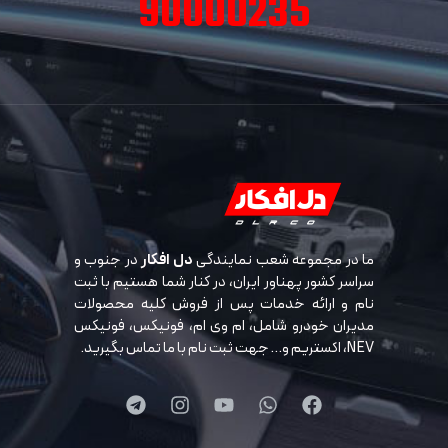
90000235
ما در مجموعه شعب نمایندگی
دل افکار
در جنوب و
سراسر کشور پهناور ایران، در کنار شما هستیم با ثبت
نام و ارائه خدمات پس از فروش کلیه محصولات
مدیران خودرو شامل، ام وی ام، فونیکس، فونیکس
NEV، اکستریم و… جهت ثبت نام با ما تماس بگیرید.