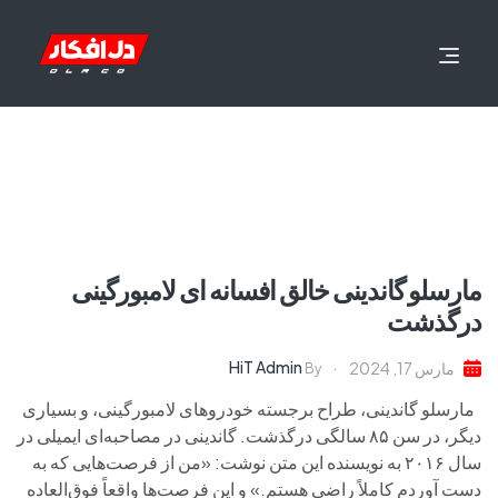
مارسلو گاندینی خالق افسانه ای لامبورگینی
درگذشت
HiT Admin
مارس 17, 2024
By
مارسلو گاندینی، طراح برجسته خودروهای لامبورگینی، و بسیاری
دیگر، در سن ۸۵ سالگی درگذشت. گاندینی در مصاحبه‌ای ایمیلی در
سال ۲۰۱۶ به نویسنده این متن نوشت: «من از فرصت‌هایی که به
دست آوردم کاملاً راضی هستم.» و این فرصت‌ها واقعاً فوق‌العاده