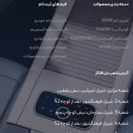
دسته بندی محصولات
فرم های ثبت نام
ام وی ام | MVM
فرم ثبت نام خودرو
فونیکس | FOWNIX
فرم ثبت نام اکستریم
فونیکس هیبریدی | FOWNIX NEV
فرم تعویض خودرو
اکستریم | XTRIM
فرم درخواست مشاوره
فرم تست درایو محصولات
آدرس شعب دل افکار
شعبه مرکزی: شیراز، امیرکبیر، نبش یقطین
شعبه 2: شیراز، فرهنگشهر، بعد از کوچه 42
شعبه 3: شیراز، ستارخان، نبش کوچه پنجم
شعبه 4: شیراز، فرهنگشهر، بعد از کوچه 52