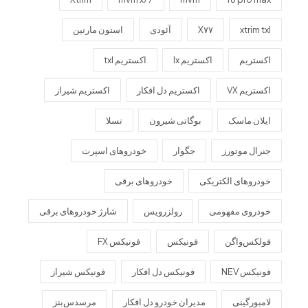
xtrim txl
X۷۷
آئودی
استون مارتین
اکستریم
اکستریم lx
اکستریم txl
اکستریم VX
اکستریم دل افکار
اکستریم شیراز
ایلان ماسک
بوگاتی شیرون
تسلا
جنرال موتورز
جگوار
خودروهای اسپرت
خودروهای الکتریکی
خودروهای برقی
خودروی مفهومی
رولزرویس
شارژ خودروهای برقی
فولکس‌واگن
فونیکس
فونیکس FX
فونیکس NEV
فونیکس دل افکار
فونیکس شیراز
لامبورگینی
مدیران خودرو دل افکار
مرسدس‌بنز