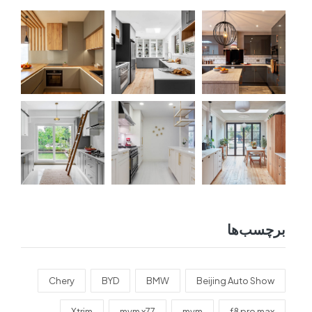
برچسب‌ها
Chery
BYD
BMW
Beijing Auto Show
Xtrim
mvm x77
mvm
f8 pro max