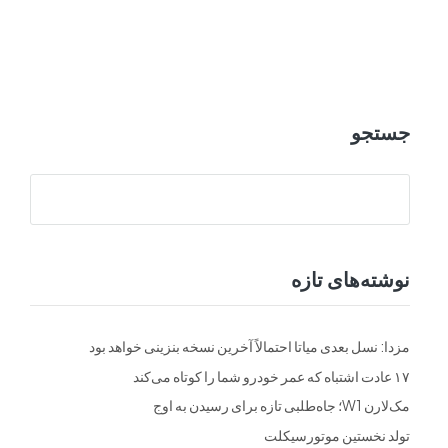
ت
فرم ها
تماس با ما
جستجو
نوشته‌های تازه
مزدا: نسل بعدی میاتا احتمالاً آخرین نسخه بنزینی خواهد بود
۱۷ عادت اشتباه که عمر خودرو شما را کوتاه می‌کند
مک‌لارن W1؛ جاه‌طلبی تازه برای رسیدن به اوج
تولد نخستین موتورسیکلت