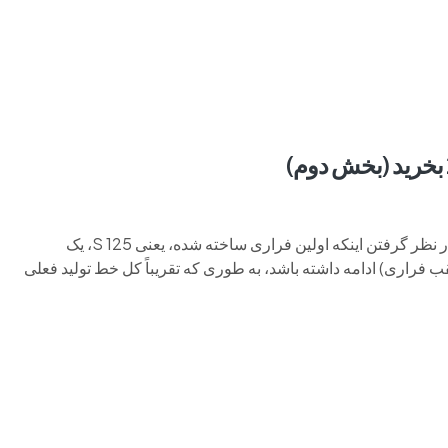
م وی ام
فونیکس
فونیکس NEV
اکستریم
موتورسیکل
لذت رانندگی با سقف باز در مدل های ۲۰۲۴ فراری با سقف باز با در نظر گرفتن اینکه اولین فراری ساخته شده، یعنی 125 S، یک
راری) ادامه داشته باشد، به طوری که تقریباً کل خط تولید فعلی