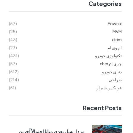
Categories
(57)
Fownix
(25)
MVM
(43)
xtrim
ام وی ام
(23)
تکنولوژی خودرو
(431)
چری | chery
(57)
دنیای خودرو
(512)
طراحی
(214)
فونیکس شیراز
(51)
Recent Posts
مزدا: نسل بعدی میاتا احتمالاً آخرین