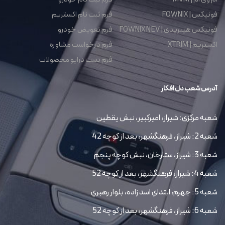
فونیکس | FOWNIX
فرم ثبت نام اکستریم
فونیکس هیبریدی | FOWNIX NEV
فرم تعویض خودرو
اکستریم | XTRIM
فرم درخواست مشاوره
فرم تست درایو محصولات
آدرس شعب دل افکار
شعبه مرکزی: شیراز، امیرکبیر، نبش یقطین
شعبه 2: شیراز، فرهنگشهر، بعد از کوچه 42
شعبه 3: شیراز، ستارخان، نبش کوچه پنجم
شعبه 4: شیراز، فرهنگشهر، بعد از کوچه 52
شعبه 5: جهرم، ابتداي اسد زاده، بلوار رهبري
شعبه 6: شیراز، فرهنگشهر، بعد از کوچه 52