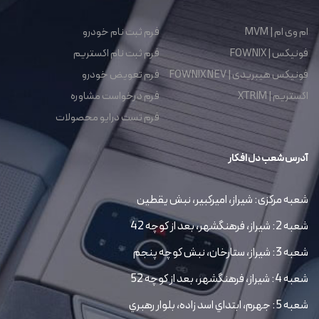
ام وی ام | MVM
فرم ثبت نام خودرو
فونیکس | FOWNIX
فرم ثبت نام اکستریم
فونیکس هیبریدی | FOWNIX NEV
فرم تعویض خودرو
اکستریم | XTRIM
فرم درخواست مشاوره
فرم تست درایو محصولات
آدرس شعب دل افکار
شعبه مرکزی: شیراز، امیرکبیر، نبش یقطین
شعبه 2: شیراز، فرهنگشهر، بعد از کوچه 42
شعبه 3: شیراز، ستارخان، نبش کوچه پنجم
شعبه 4: شیراز، فرهنگشهر، بعد از کوچه 52
شعبه 5: جهرم، ابتداي اسد زاده، بلوار رهبري