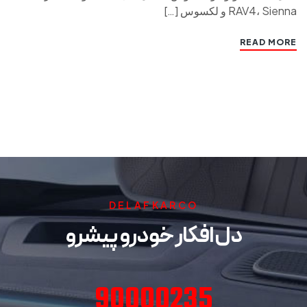
RAV4، Sienna و لکسوس […]
READ MORE
DELAFKARCO
دل افکار خودرو پیشرو
90000235