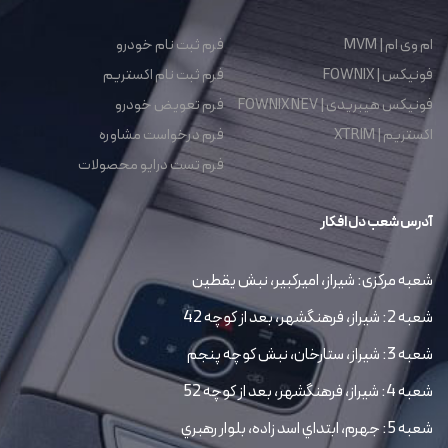
ام وی ام | MVM
فرم ثبت نام خودرو
فونیکس | FOWNIX
فرم ثبت نام اکستریم
فونیکس هیبریدی | FOWNIX NEV
فرم تعویض خودرو
اکستریم | XTRIM
فرم درخواست مشاوره
فرم تست درایو محصولات
آدرس شعب دل افکار
شعبه مرکزی: شیراز، امیرکبیر، نبش یقطین
شعبه 2: شیراز، فرهنگشهر، بعد از کوچه 42
شعبه 3: شیراز، ستارخان، نبش کوچه پنجم
شعبه 4: شیراز، فرهنگشهر، بعد از کوچه 52
شعبه 5: جهرم، ابتداي اسد زاده، بلوار رهبري