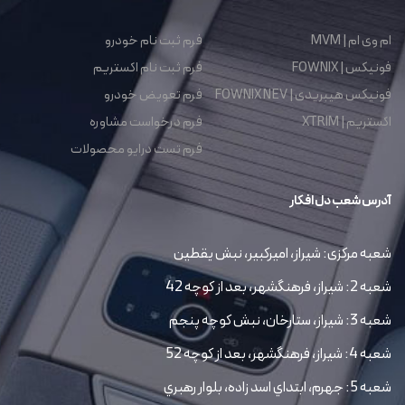
ام وی ام | MVM
فرم ثبت نام خودرو
فونیکس | FOWNIX
فرم ثبت نام اکستریم
فونیکس هیبریدی | FOWNIX NEV
فرم تعویض خودرو
اکستریم | XTRIM
فرم درخواست مشاوره
فرم تست درایو محصولات
آدرس شعب دل افکار
شعبه مرکزی: شیراز، امیرکبیر، نبش یقطین
شعبه 2: شیراز، فرهنگشهر، بعد از کوچه 42
شعبه 3: شیراز، ستارخان، نبش کوچه پنجم
شعبه 4: شیراز، فرهنگشهر، بعد از کوچه 52
شعبه 5: جهرم، ابتداي اسد زاده، بلوار رهبري