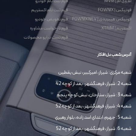
ام وی ام | MVM
فرم ثبت نام خودرو
فونیکس | FOWNIX
فرم ثبت نام اکستریم
فونیکس هیبریدی | FOWNIX NEV
فرم تعویض خودرو
اکستریم | XTRIM
فرم درخواست مشاوره
فرم تست درایو محصولات
آدرس شعب دل افکار
شعبه مرکزی: شیراز، امیرکبیر، نبش یقطین
شعبه 2: شیراز، فرهنگشهر، بعد از کوچه 42
شعبه 3: شیراز، ستارخان، نبش کوچه پنجم
شعبه 4: شیراز، فرهنگشهر، بعد از کوچه 52
شعبه 5: جهرم، ابتداي اسد زاده، بلوار رهبري
شعبه 6: شیراز، فرهنگشهر، بعد از کوچه 52