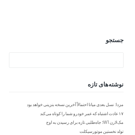
ت
فرم ها
تماس با ما
جستجو
نوشته‌های تازه
مزدا: نسل بعدی میاتا احتمالاً آخرین نسخه بنزینی خواهد بود
۱۷ عادت اشتباه که عمر خودرو شما را کوتاه می‌کند
مک‌لارن W1؛ جاه‌طلبی تازه برای رسیدن به اوج
تولد نخستین موتورسیکلت