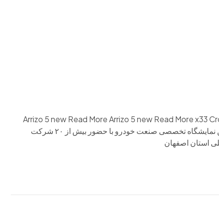
م وی ام
فونیکس
فونیکس NEV
اکستریم
موتورسیکل
Arrizo 5 new Read More Arrizo 5 new Read More x33 C
X55 pro Read More Lamari Read More Read More هفدهمین نمایشگاه تخصصی صنعت خودرو با حضور بیش از ۲۰ شرکت
للی استان اصفهان