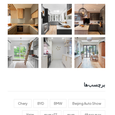
برچسب‌ها
Chery
BYD
BMW
Beijing Auto Show
Xtrim
mvm x77
mvm
f8 pro max