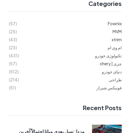
Categories
(57)
Fownix
(25)
MVM
(43)
xtrim
ام وی ام
(23)
تکنولوژی خودرو
(431)
چری | chery
(57)
دنیای خودرو
(512)
طراحی
(214)
فونیکس شیراز
(51)
Recent Posts
مزدا: نسل بعدی میاتا احتمالاً آخرین