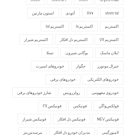
xtrim txl
X۷۷
آئودی
استون مارتین
اکستریم
اکستریم lx
اکستریم txl
اکستریم VX
اکستریم دل افکار
اکستریم شیراز
ایلان ماسک
بوگاتی شیرون
تسلا
جنرال موتورز
جگوار
خودروهای اسپرت
خودروهای الکتریکی
خودروهای برقی
خودروی مفهومی
رولزرویس
شارژ خودروهای برقی
فولکس‌واگن
فونیکس
فونیکس FX
فونیکس NEV
فونیکس دل افکار
فونیکس شیراز
لامبورگینی
مدیران خودرو دل افکار
مرسدس‌بنز