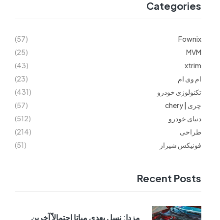
Categories
(57)
Fownix
(25)
MVM
(43)
xtrim
ام وی ام
(23)
تکنولوژی خودرو
(431)
چری | chery
(57)
دنیای خودرو
(512)
طراحی
(214)
فونیکس شیراز
(51)
Recent Posts
مزدا: نسل بعدی میاتا احتمالاً آخرین