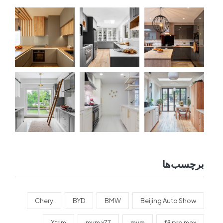
برچسب‌ها
Chery
BYD
BMW
Beijing Auto Show
Xtrim
mvm x77
mvm
f8 pro max