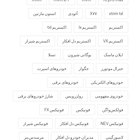
xtrim txl
X۷۷
آئودی
استون مارتین
اکستریم
اکستریم lx
اکستریم txl
اکستریم VX
اکستریم دل افکار
اکستریم شیراز
ایلان ماسک
بوگاتی شیرون
تسلا
جنرال موتورز
جگوار
خودروهای اسپرت
خودروهای الکتریکی
خودروهای برقی
خودروی مفهومی
رولزرویس
شارژ خودروهای برقی
فولکس‌واگن
فونیکس
فونیکس FX
فونیکس NEV
فونیکس دل افکار
فونیکس شیراز
لامبورگینی
مدیران خودرو دل افکار
مرسدس‌بنز