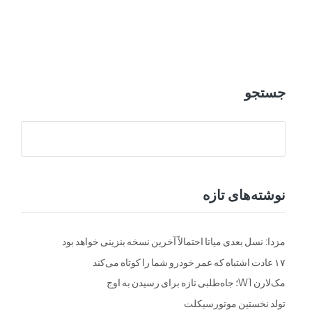
ت
فرم ها
تماس با ما
جستجو
نوشته‌های تازه
مزدا: نسل بعدی میاتا احتمالاً آخرین نسخه بنزینی خواهد بود
۱۷ عادت اشتباه که عمر خودرو شما را کوتاه می‌کند
مک‌لارن W1؛ جاه‌طلبی تازه برای رسیدن به اوج
تولد نخستین موتورسیکلت