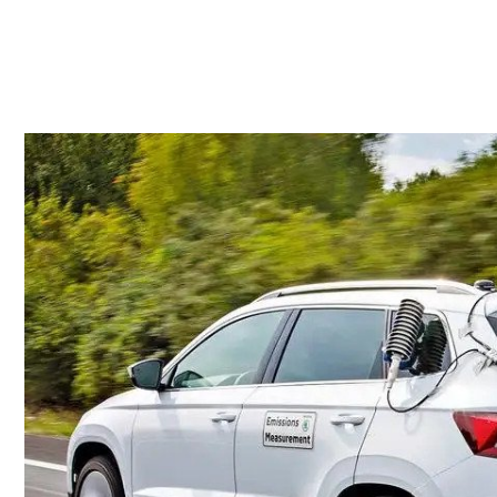
م وی ام
فونیکس
فونیکس NEV
اکستریم
موتورسیکل