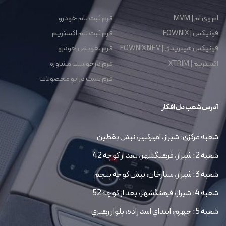
ام وی ام | MVM
فرم ثبت نام خودرو
فونیکس | FOWNIX
فرم ثبت نام اکستریم
فونیکس هیبریدی | FOWNIX NEV
فرم تعویض خودرو
اکستریم | XTRIM
فرم درخواست مشاوره
فرم تست درایو محصولات
آدرس شعب دل افکار
شعبه مرکزی: شیراز، امیرکبیر، نبش یقطین
شعبه 2: شیراز، فرهنگشهر، بعد از کوچه 42
شعبه 3: شیراز، ستارخان، نبش کوچه پنجم
شعبه 4: شیراز، فرهنگشهر، بعد از کوچه 52
شعبه 5: جهرم، ابتداي اسد زاده، بلوار رهبري