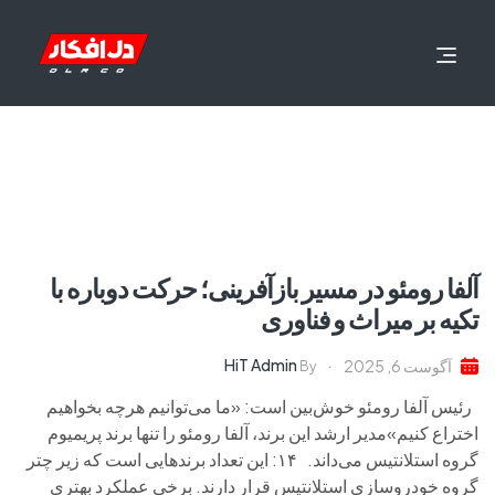
آلفا رومئو در مسیر بازآفرینی؛ حرکت دوباره با
تکیه بر میراث و فناوری
HiT Admin
آگوست 6, 2025
By
رئیس آلفا رومئو خوش‌بین است: «ما می‌توانیم هرچه بخواهیم
اختراع کنیم»مدیر ارشد این برند، آلفا رومئو را تنها برند پریمیوم
گروه استلانتیس می‌داند. ۱۴: این تعداد برندهایی است که زیر چتر
گروه خودروسازی استلانتیس قرار دارند. برخی عملکرد بهتری