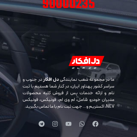
90000235
ما در مجموعه شعب نمایندگی
دل افکار
در جنوب و
سراسر کشور پهناور ایران، در کنار شما هستیم با ثبت
نام و ارائه خدمات پس از فروش کلیه محصولات
مدیران خودرو شامل، ام وی ام، فونیکس، فونیکس
NEV، اکستریم و… جهت ثبت نام با ما تماس بگیرید.