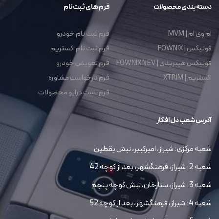
دسته بندی محصولات
فرم های ثبت نام
ام وی ام | MVM
فرم ثبت نام خودرو
فونیکس | FOWNIX
فرم ثبت نام اکستریم
فونیکس هیبریدی | FOWNIX NEV
فرم تعویض خودرو
اکستریم | XTRIM
فرم درخواست مشاوره
فرم تست درایو محصولات
آدرس شعب دل افکار
شعبه مرکزی: شیراز، امیرکبیر، نبش یقطین
شعبه 2: شیراز، فرهنگشهر، بعد از کوچه 42
شعبه 3: شیراز، ستارخان، نبش کوچه پنجم
شعبه 4: شیراز، فرهنگشهر، بعد از کوچه 52