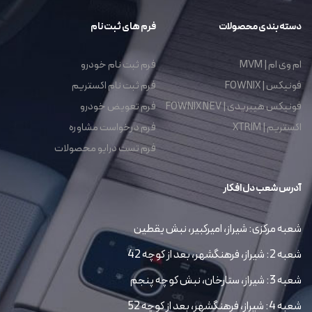
دسته بندی محصولات
فرم های ثبت نام
ام وی ام | MVM
فرم ثبت نام خودرو
فونیکس | FOWNIX
فرم ثبت نام اکستریم
فونیکس هیبریدی | FOWNIX NEV
فرم تعویض خودرو
اکستریم | XTRIM
فرم درخواست مشاوره
فرم تست درایو محصولات
آدرس شعب دل افکار
شعبه مرکزی: شیراز، امیرکبیر، نبش یقطین
شعبه 2: شیراز، فرهنگشهر، بعد از کوچه 42
شعبه 3: شیراز، ستارخان، نبش کوچه پنجم
شعبه 4: شیراز، فرهنگشهر، بعد از کوچه 52