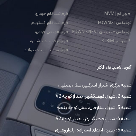
ام وی ام | MVM
فرم ثبت نام خودرو
فونیکس | FOWNIX
فرم ثبت نام اکستریم
فونیکس هیبریدی | FOWNIX NEV
فرم تعویض خودرو
اکستریم | XTRIM
فرم درخواست مشاوره
فرم تست درایو محصولات
آدرس شعب دل افکار
شعبه مرکزی: شیراز، امیرکبیر، نبش یقطین
شعبه 2: شیراز، فرهنگشهر، بعد از کوچه 42
شعبه 3: شیراز، ستارخان، نبش کوچه پنجم
شعبه 4: شیراز، فرهنگشهر، بعد از کوچه 52
شعبه 5: جهرم، ابتداي اسد زاده، بلوار رهبري