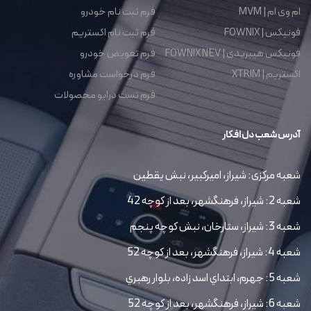
ام وی ام | MVM
فرم ثبت نام خودرو
فونیکس | FOWNIX
فرم ثبت نام اکستریم
فونیکس هیبریدی | FOWNIX NEV
فرم تعویض خودرو
اکستریم | XTRIM
فرم درخواست مشاوره
فرم تست درایو محصولات
آدرس شعب دل افکار
شعبه مرکزی: شیراز، امیرکبیر، نبش یقطین
شعبه 2: شیراز، فرهنگشهر، بعد از کوچه 42
شعبه 3: شیراز، ستارخان، نبش کوچه پنجم
شعبه 4: شیراز، فرهنگشهر، بعد از کوچه 52
شعبه 5: جهرم، ابتداي اسد زاده، بلوار رهبري
شعبه 6: شیراز، فرهنگشهر، بعد از کوچه 52