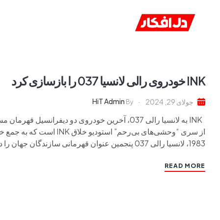
خانه
ا
INK خودروی رالی لانسیا 037 را بازسازی کرد
HiT Admin
جولای 29, 2024
By
INK به لانسيا رالی 037، آخرین خودروی دو دیفران
1983، لانسيا رالی 037 پنجمین عنوان قهرمانی سازندگان جهان را در […]
READ MORE