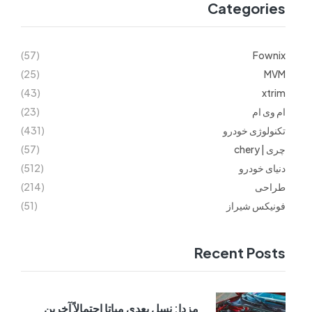
Categories
(57)
Fownix
(25)
MVM
(43)
xtrim
ام وی ام
(23)
تکنولوژی خودرو
(431)
چری | chery
(57)
دنیای خودرو
(512)
طراحی
(214)
فونیکس شیراز
(51)
Recent Posts
مزدا: نسل بعدی میاتا احتمالاً آخرین