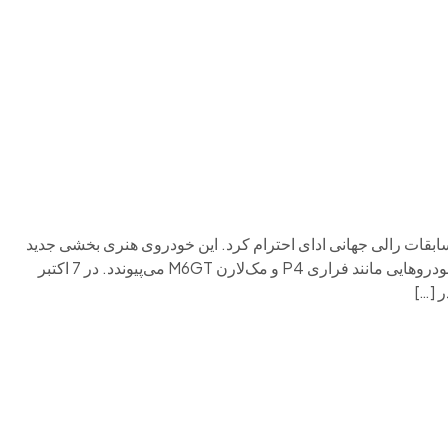
م وی ام
فونیکس
فونیکس NEV
اکستریم
موتورسیکل
سیل قهرمان مسابقات رالی جهانی ادای احترام کرد. این خودروی هنری بخشی جدید
از سری “وحشی‌های بی‌رحم” استودیو خلاق INK است که به جمع خودروهایی مانند فراری P4 و مک‌لارن M6GT می‌پیوندد. در 7 اکتبر