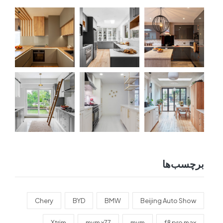
برچسب‌ها
Chery
BYD
BMW
Beijing Auto Show
Xtrim
mvm x77
mvm
f8 pro max