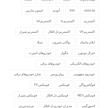
xtrim txl
X۷۷
آئودی
استون مارتین
اکستریم
اکستریم lx
اکستریم txl
اکستریم VX
اکستریم دل افکار
اکستریم شیراز
ایلان ماسک
بوگاتی شیرون
تسلا
جنرال موتورز
جگوار
خودروهای اسپرت
خودروهای الکتریکی
خودروهای برقی
خودروی مفهومی
رولزرویس
شارژ خودروهای برقی
فولکس‌واگن
فونیکس
فونیکس FX
فونیکس NEV
فونیکس دل افکار
فونیکس شیراز
لامبورگینی
مدیران خودرو دل افکار
مرسدس‌بنز