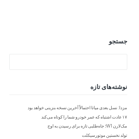
ت
فرم ها
تماس با ما
جستجو
نوشته‌های تازه
مزدا: نسل بعدی میاتا احتمالاً آخرین نسخه بنزینی خواهد بود
۱۷ عادت اشتباه که عمر خودرو شما را کوتاه می‌کند
مک‌لارن W1؛ جاه‌طلبی تازه برای رسیدن به اوج
تولد نخستین موتورسیکلت