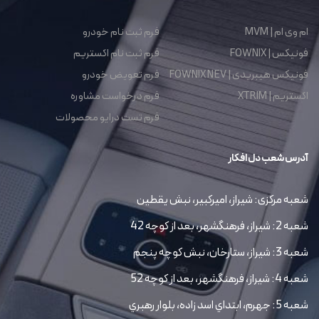
ام وی ام | MVM
فرم ثبت نام خودرو
فونیکس | FOWNIX
فرم ثبت نام اکستریم
فونیکس هیبریدی | FOWNIX NEV
فرم تعویض خودرو
اکستریم | XTRIM
فرم درخواست مشاوره
فرم تست درایو محصولات
آدرس شعب دل افکار
شعبه مرکزی: شیراز، امیرکبیر، نبش یقطین
شعبه 2: شیراز، فرهنگشهر، بعد از کوچه 42
شعبه 3: شیراز، ستارخان، نبش کوچه پنجم
شعبه 4: شیراز، فرهنگشهر، بعد از کوچه 52
شعبه 5: جهرم، ابتداي اسد زاده، بلوار رهبري