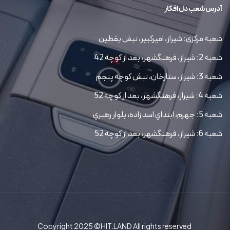
آدرس شعب دل افکار
شعبه مرکزی: شیراز، امیرکبیر، نبش یقطین
شعبه 2: شیراز، فرهنگشهر، بعد از کوچه 42
شعبه 3: شیراز، ستارخان، نبش کوچه پنجم
شعبه 4: شیراز، فرهنگشهر، بعد از کوچه 52
شعبه 5: جهرم، ابتداي اسد زاده، بلوار رهبري
شعبه 6: شیراز، فرهنگشهر، بعد از کوچه 52
Copyright 2025 ©HIT.LAND All rights reserved