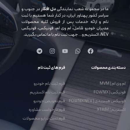
ما در مجموعه شعب نمایندگی
دل افکار
در جنوب و
سراسر کشور پهناور ایران، در کنار شما هستیم با ثبت
نام و ارائه خدمات پس از فروش کلیه محصولات
مدیران خودرو شامل، ام وی ام، فونیکس، فونیکس
NEV، اکستریم و… جهت ثبت نام با ما تماس بگیرید.
دسته بندی محصولات
فرم های ثبت نام
ام وی ام | MVM
فرم ثبت نام خودرو
فونیکس | FOWNIX
فرم ثبت نام اکستریم
فونیکس هیبریدی | FOWNIX NEV
فرم تعویض خودرو
اکستریم | XTRIM
فرم درخواست مشاوره
فرم تست درایو محصولات