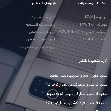
دسته بندی محصولات
فرم های ثبت نام
ام وی ام | MVM
فرم ثبت نام خودرو
فونیکس | FOWNIX
فرم ثبت نام اکستریم
فونیکس هیبریدی | FOWNIX NEV
فرم تعویض خودرو
اکستریم | XTRIM
فرم درخواست مشاوره
فرم تست درایو محصولات
آدرس شعب دل افکار
شعبه مرکزی: شیراز، امیرکبیر، نبش یقطین
شعبه 2: شیراز، فرهنگشهر، بعد از کوچه 42
شعبه 3: شیراز، ستارخان، نبش کوچه پنجم
شعبه 4: شیراز، فرهنگشهر، بعد از کوچه 52