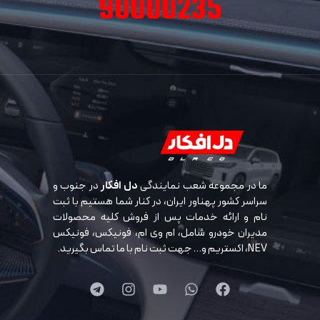
90000235
ما در مجموعه شعب نمایندگی
دل افکار
در جنوب و
سراسر کشور پهناور ایران، در کنار شما هستیم با ثبت
نام و ارائه خدمات پس از فروش کلیه محصولات
مدیران خودرو شامل، ام وی ام، فونیکس، فونیکس
NEV، اکستریم و… جهت ثبت نام با ما تماس بگیرید.