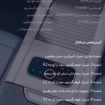
ام وی ام | MVM
فرم ثبت نام خودرو
فونیکس | FOWNIX
فرم ثبت نام اکستریم
فونیکس هیبریدی | FOWNIX NEV
فرم تعویض خودرو
اکستریم | XTRIM
فرم درخواست مشاوره
فرم تست درایو محصولات
آدرس شعب دل افکار
شعبه مرکزی: شیراز، امیرکبیر، نبش یقطین
شعبه 2: شیراز، فرهنگشهر، بعد از کوچه 42
شعبه 3: شیراز، ستارخان، نبش کوچه پنجم
شعبه 4: شیراز، فرهنگشهر، بعد از کوچه 52
شعبه 5: جهرم، ابتداي اسد زاده، بلوار رهبري
شعبه 6: شیراز، فرهنگشهر، بعد از کوچه 52