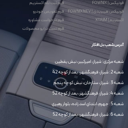
فونیکس | FOWNIX
فرم ثبت نام اکستریم
فونیکس هیبریدی | FOWNIX NEV
فرم تعویض خودرو
اکستریم | XTRIM
فرم درخواست مشاوره
فرم تست درایو محصولات
آدرس شعب دل افکار
شعبه مرکزی: شیراز، امیرکبیر، نبش یقطین
شعبه 2: شیراز، فرهنگشهر، بعد از کوچه 42
شعبه 3: شیراز، ستارخان، نبش کوچه پنجم
شعبه 4: شیراز، فرهنگشهر، بعد از کوچه 52
شعبه 5: جهرم، ابتداي اسد زاده، بلوار رهبري
شعبه 6: شیراز، فرهنگشهر، بعد از کوچه 52