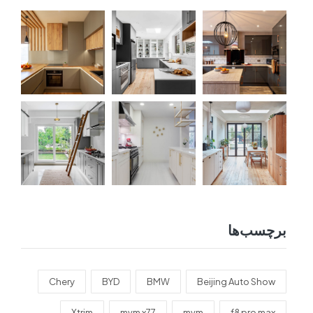
برچسب‌ها
Chery
BYD
BMW
Beijing Auto Show
Xtrim
mvm x77
mvm
f8 pro max