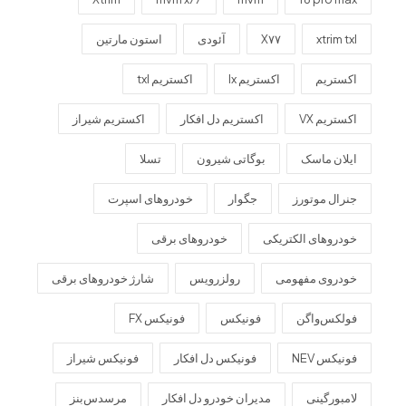
xtrim txl
X۷۷
آئودی
استون مارتین
اکستریم
اکستریم lx
اکستریم txl
اکستریم VX
اکستریم دل افکار
اکستریم شیراز
ایلان ماسک
بوگاتی شیرون
تسلا
جنرال موتورز
جگوار
خودروهای اسپرت
خودروهای الکتریکی
خودروهای برقی
خودروی مفهومی
رولزرویس
شارژ خودروهای برقی
فولکس‌واگن
فونیکس
فونیکس FX
فونیکس NEV
فونیکس دل افکار
فونیکس شیراز
لامبورگینی
مدیران خودرو دل افکار
مرسدس‌بنز