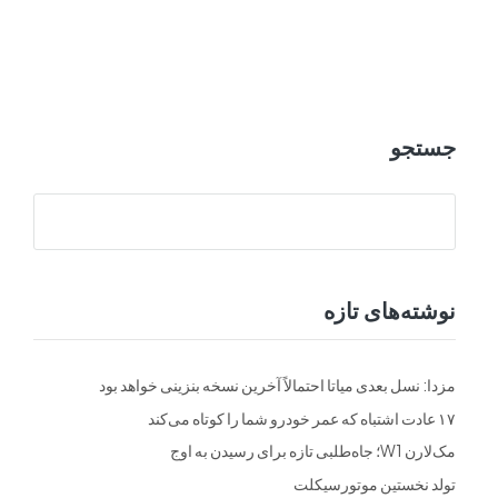
ت
فرم ها
تماس با ما
جستجو
نوشته‌های تازه
مزدا: نسل بعدی میاتا احتمالاً آخرین نسخه بنزینی خواهد بود
۱۷ عادت اشتباه که عمر خودرو شما را کوتاه می‌کند
مک‌لارن W1؛ جاه‌طلبی تازه برای رسیدن به اوج
تولد نخستین موتورسیکلت