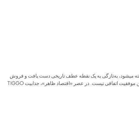
م وی ام
فونیکس
فونیکس NEV
اکستریم
موتورسیکل
Chery T که در بازار ایران به (ام وی ام x5 ) شناخته میشود، به‌تازگی به یک نقطه عطف تاریخی دست یافت و فروش
خود در بازارهای بین‌المللی را از مرز یک میلیون دستگاه عبور داد. این موفقیت اتفاقی نیست. در عصر «اقتصاد ظاهر»، جذابیت TIGGO