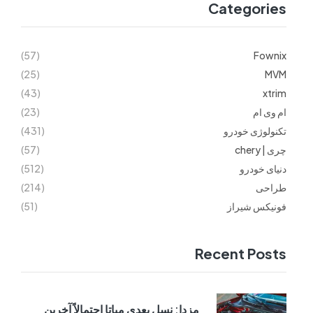
Categories
(57)
Fownix
(25)
MVM
(43)
xtrim
ام وی ام
(23)
تکنولوژی خودرو
(431)
چری | chery
(57)
دنیای خودرو
(512)
طراحی
(214)
فونیکس شیراز
(51)
Recent Posts
مزدا: نسل بعدی میاتا احتمالاً آخرین