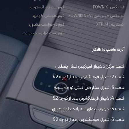
فونیکس | FOWNIX
فرم ثبت نام اکستریم
فونیکس هیبریدی | FOWNIX NEV
فرم تعویض خودرو
اکستریم | XTRIM
فرم درخواست مشاوره
فرم تست درایو محصولات
آدرس شعب دل افکار
شعبه مرکزی: شیراز، امیرکبیر، نبش یقطین
شعبه 2: شیراز، فرهنگشهر، بعد از کوچه 42
شعبه 3: شیراز، ستارخان، نبش کوچه پنجم
شعبه 4: شیراز، فرهنگشهر، بعد از کوچه 52
شعبه 5: جهرم، ابتداي اسد زاده، بلوار رهبري
شعبه 6: شیراز، فرهنگشهر، بعد از کوچه 52