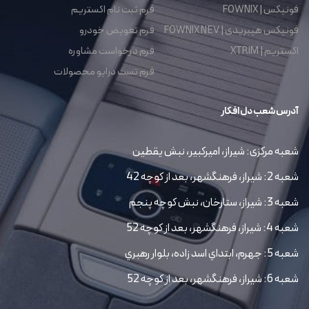
فونیکس | FOWNIX
فرم ثبت نام اکستریم
فونیکس هیبریدی | FOWNIX NEV
فرم تعویض خودرو
اکستریم | XTRIM
فرم درخواست مشاوره
فرم تست درایو محصولات
آدرس شعب دل افکار
شعبه مرکزی: شیراز، امیرکبیر، نبش یقطین
شعبه 2: شیراز، فرهنگشهر، بعد از کوچه 42
شعبه 3: شیراز، ستارخان، نبش کوچه پنجم
شعبه 4: شیراز، فرهنگشهر، بعد از کوچه 52
شعبه 5: جهرم، ابتداي اسد زاده، بلوار رهبري
شعبه 6: شیراز، فرهنگشهر، بعد از کوچه 52