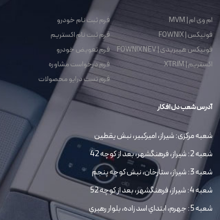
ام وی ام | MVM
فرم ثبت نام خودرو
فونیکس | FOWNIX
فرم ثبت نام اکستریم
فونیکس هیبریدی | FOWNIX NEV
فرم تعویض خودرو
اکستریم | XTRIM
فرم درخواست مشاوره
فرم تست درایو محصولات
آدرس شعب دل افکار
شعبه مرکزی: شیراز، امیرکبیر، نبش یقطین
شعبه 2: شیراز، فرهنگشهر، بعد از کوچه 42
شعبه 3: شیراز، ستارخان، نبش کوچه پنجم
شعبه 4: شیراز، فرهنگشهر، بعد از کوچه 52
شعبه 5: جهرم، ابتداي اسد زاده، بلوار رهبري