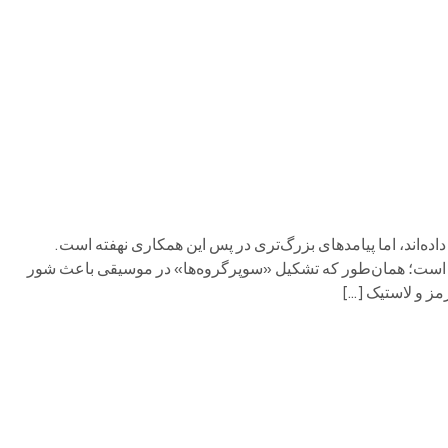
م وی ام
فونیکس
فونیکس NEV
اکستریم
موتورسیکل
‌اند، اما پیامدهای بزرگ‌تری در پس این همکاری نهفته است.
ز است؛ همان‌طور که تشکیل «سوپرگروه‌ها» در موسیقی باعث شور
رمز و لاستیک […]