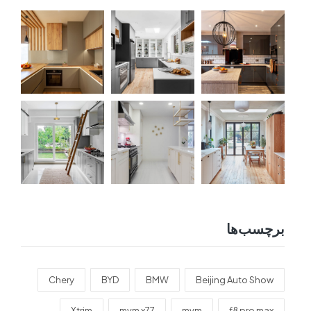
برچسب‌ها
Chery
BYD
BMW
Beijing Auto Show
Xtrim
mvm x77
mvm
f8 pro max