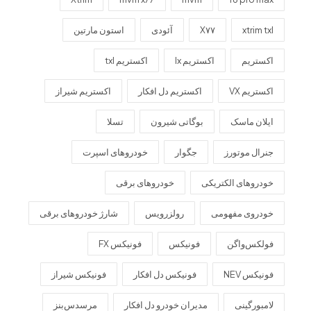
xtrim txl
X۷۷
آئودی
استون مارتین
اکستریم
اکستریم lx
اکستریم txl
اکستریم VX
اکستریم دل افکار
اکستریم شیراز
ایلان ماسک
بوگاتی شیرون
تسلا
جنرال موتورز
جگوار
خودروهای اسپرت
خودروهای الکتریکی
خودروهای برقی
خودروی مفهومی
رولزرویس
شارژ خودروهای برقی
فولکس‌واگن
فونیکس
فونیکس FX
فونیکس NEV
فونیکس دل افکار
فونیکس شیراز
لامبورگینی
مدیران خودرو دل افکار
مرسدس‌بنز