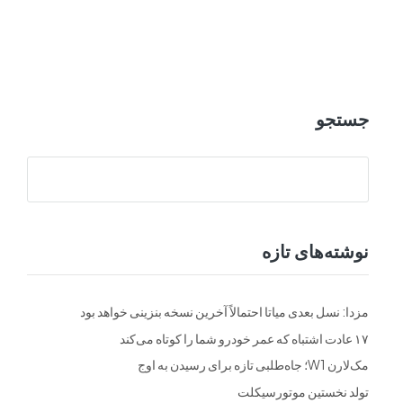
ت
فرم ها
تماس با ما
جستجو
نوشته‌های تازه
مزدا: نسل بعدی میاتا احتمالاً آخرین نسخه بنزینی خواهد بود
۱۷ عادت اشتباه که عمر خودرو شما را کوتاه می‌کند
مک‌لارن W1؛ جاه‌طلبی تازه برای رسیدن به اوج
تولد نخستین موتورسیکلت