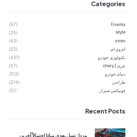
Categories
(57)
Fownix
(25)
MVM
(43)
xtrim
ام وی ام
(23)
تکنولوژی خودرو
(431)
چری | chery
(57)
دنیای خودرو
(512)
طراحی
(214)
فونیکس شیراز
(51)
Recent Posts
مزدا: نسل بعدی میاتا احتمالاً آخرین