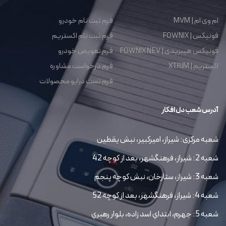
ام وی ام | MVM
فرم ثبت نام خودرو
فونیکس | FOWNIX
فرم ثبت نام اکستریم
فونیکس هیبریدی | FOWNIX NEV
فرم تعویض خودرو
اکستریم | XTRIM
فرم درخواست مشاوره
فرم تست درایو محصولات
آدرس شعب دل افکار
شعبه مرکزی: شیراز، امیرکبیر، نبش یقطین
شعبه 2: شیراز، فرهنگشهر، بعد از کوچه 42
شعبه 3: شیراز، ستارخان، نبش کوچه پنجم
شعبه 4: شیراز، فرهنگشهر، بعد از کوچه 52
شعبه 5: جهرم، ابتداي اسد زاده، بلوار رهبري