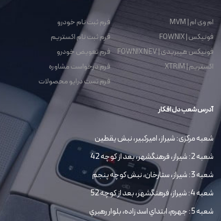
ام وی ام | MVM
فرم ثبت نام خودرو
فونیکس | FOWNIX
فرم ثبت نام اکستریم
فونیکس هیبریدی | FOWNIX NEV
فرم تعویض خودرو
اکستریم | XTRIM
فرم درخواست مشاوره
فرم تست درایو محصولات
آدرس شعب دل افکار
شعبه مرکزی: شیراز، امیرکبیر، نبش یقطین
شعبه 2: شیراز، فرهنگشهر، بعد از کوچه 42
شعبه 3: شیراز، ستارخان، نبش کوچه پنجم
شعبه 4: شیراز، فرهنگشهر، بعد از کوچه 52
شعبه 5: جهرم، ابتداي اسد زاده، بلوار رهبري