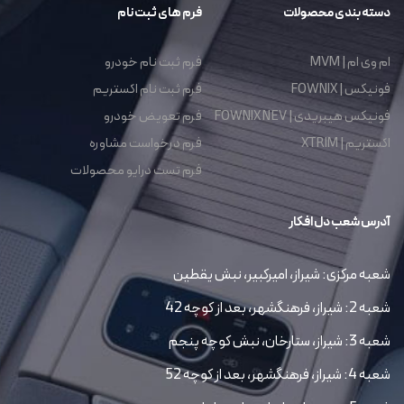
دسته بندی محصولات
فرم های ثبت نام
ام وی ام | MVM
فرم ثبت نام خودرو
فونیکس | FOWNIX
فرم ثبت نام اکستریم
فونیکس هیبریدی | FOWNIX NEV
فرم تعویض خودرو
اکستریم | XTRIM
فرم درخواست مشاوره
فرم تست درایو محصولات
آدرس شعب دل افکار
شعبه مرکزی: شیراز، امیرکبیر، نبش یقطین
شعبه 2: شیراز، فرهنگشهر، بعد از کوچه 42
شعبه 3: شیراز، ستارخان، نبش کوچه پنجم
شعبه 4: شیراز، فرهنگشهر، بعد از کوچه 52