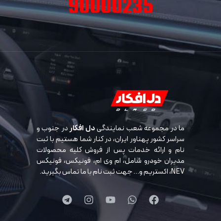
90000235
ما در مجموعه شعب نمایندگی
دل افکار
در جنوب و
سراسر کشور پهناور ایران، در کنار شما هستیم با ثبت
نام و ارائه خدمات پس از فروش کلیه محصولات
مدیران خودرو شامل، ام وی ام، فونیکس، فونیکس
NEV، اکستریم و… جهت ثبت نام با ما تماس بگیرید.