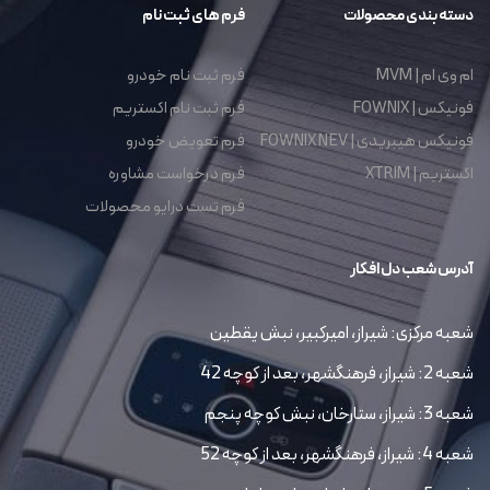
دسته بندی محصولات
فرم های ثبت نام
ام وی ام | MVM
فرم ثبت نام خودرو
فونیکس | FOWNIX
فرم ثبت نام اکستریم
فونیکس هیبریدی | FOWNIX NEV
فرم تعویض خودرو
اکستریم | XTRIM
فرم درخواست مشاوره
فرم تست درایو محصولات
آدرس شعب دل افکار
شعبه مرکزی: شیراز، امیرکبیر، نبش یقطین
شعبه 2: شیراز، فرهنگشهر، بعد از کوچه 42
شعبه 3: شیراز، ستارخان، نبش کوچه پنجم
شعبه 4: شیراز، فرهنگشهر، بعد از کوچه 52