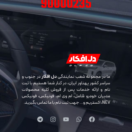
90000235
ما در مجموعه شعب نمایندگی
دل افکار
در جنوب و
سراسر کشور پهناور ایران، در کنار شما هستیم با ثبت
نام و ارائه خدمات پس از فروش کلیه محصولات
مدیران خودرو شامل، ام وی ام، فونیکس، فونیکس
NEV، اکستریم و… جهت ثبت نام با ما تماس بگیرید.