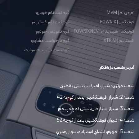
ام وی ام | MVM
فرم ثبت نام خودرو
فونیکس | FOWNIX
فرم ثبت نام اکستریم
فونیکس هیبریدی | FOWNIX NEV
فرم تعویض خودرو
اکستریم | XTRIM
فرم درخواست مشاوره
فرم تست درایو محصولات
آدرس شعب دل افکار
شعبه مرکزی: شیراز، امیرکبیر، نبش یقطین
شعبه 2: شیراز، فرهنگشهر، بعد از کوچه 42
شعبه 3: شیراز، ستارخان، نبش کوچه پنجم
شعبه 4: شیراز، فرهنگشهر، بعد از کوچه 52
شعبه 5: جهرم، ابتداي اسد زاده، بلوار رهبري