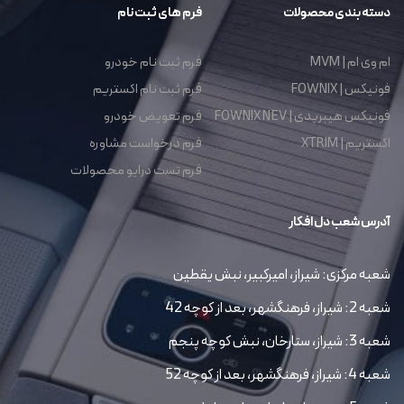
دسته بندی محصولات
فرم های ثبت نام
ام وی ام | MVM
فرم ثبت نام خودرو
فونیکس | FOWNIX
فرم ثبت نام اکستریم
فونیکس هیبریدی | FOWNIX NEV
فرم تعویض خودرو
اکستریم | XTRIM
فرم درخواست مشاوره
فرم تست درایو محصولات
آدرس شعب دل افکار
شعبه مرکزی: شیراز، امیرکبیر، نبش یقطین
شعبه 2: شیراز، فرهنگشهر، بعد از کوچه 42
شعبه 3: شیراز، ستارخان، نبش کوچه پنجم
شعبه 4: شیراز، فرهنگشهر، بعد از کوچه 52