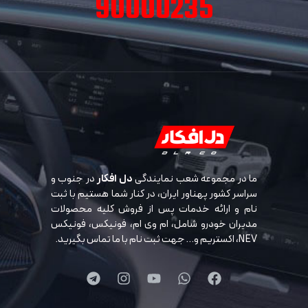
90000235
ما در مجموعه شعب نمایندگی
دل افکار
در جنوب و
سراسر کشور پهناور ایران، در کنار شما هستیم با ثبت
نام و ارائه خدمات پس از فروش کلیه محصولات
مدیران خودرو شامل، ام وی ام، فونیکس، فونیکس
NEV، اکستریم و… جهت ثبت نام با ما تماس بگیرید.