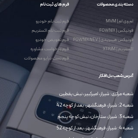
دسته بندی محصولات
فرم های ثبت نام
ام وی ام | MVM
فرم ثبت نام خودرو
فونیکس | FOWNIX
فرم ثبت نام اکستریم
فونیکس هیبریدی | FOWNIX NEV
فرم تعویض خودرو
اکستریم | XTRIM
فرم درخواست مشاوره
فرم تست درایو محصولات
آدرس شعب دل افکار
شعبه مرکزی: شیراز، امیرکبیر، نبش یقطین
شعبه 2: شیراز، فرهنگشهر، بعد از کوچه 42
شعبه 3: شیراز، ستارخان، نبش کوچه پنجم
شعبه 4: شیراز، فرهنگشهر، بعد از کوچه 52