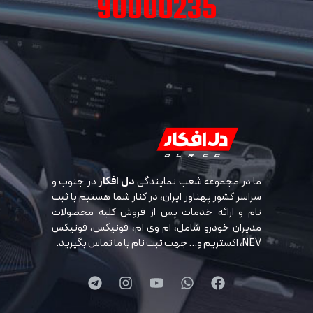
90000235
ما در مجموعه شعب نمایندگی
دل افکار
در جنوب و
سراسر کشور پهناور ایران، در کنار شما هستیم با ثبت
نام و ارائه خدمات پس از فروش کلیه محصولات
مدیران خودرو شامل، ام وی ام، فونیکس، فونیکس
NEV، اکستریم و… جهت ثبت نام با ما تماس بگیرید.