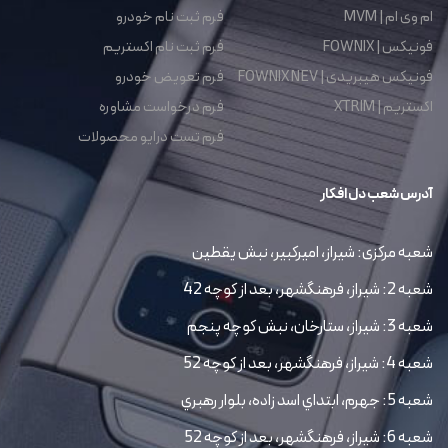
ام وی ام | MVM
فرم ثبت نام خودرو
فونیکس | FOWNIX
فرم ثبت نام اکستریم
فونیکس هیبریدی | FOWNIX NEV
فرم تعویض خودرو
اکستریم | XTRIM
فرم درخواست مشاوره
فرم تست درایو محصولات
آدرس شعب دل افکار
شعبه مرکزی: شیراز، امیرکبیر، نبش یقطین
شعبه 2: شیراز، فرهنگشهر، بعد از کوچه 42
شعبه 3: شیراز، ستارخان، نبش کوچه پنجم
شعبه 4: شیراز، فرهنگشهر، بعد از کوچه 52
شعبه 5: جهرم، ابتداي اسد زاده، بلوار رهبري
شعبه 6: شیراز، فرهنگشهر، بعد از کوچه 52