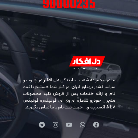
90000235
ما در مجموعه شعب نمایندگی
دل افکار
در جنوب و
سراسر کشور پهناور ایران، در کنار شما هستیم با ثبت
نام و ارائه خدمات پس از فروش کلیه محصولات
مدیران خودرو شامل، ام وی ام، فونیکس، فونیکس
NEV، اکستریم و… جهت ثبت نام با ما تماس بگیرید.