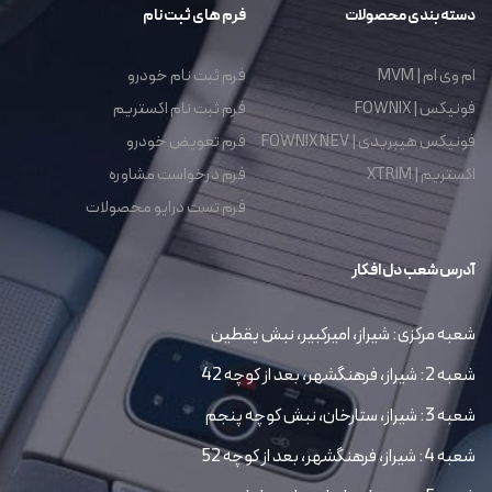
دسته بندی محصولات
فرم های ثبت نام
ام وی ام | MVM
فرم ثبت نام خودرو
فونیکس | FOWNIX
فرم ثبت نام اکستریم
فونیکس هیبریدی | FOWNIX NEV
فرم تعویض خودرو
اکستریم | XTRIM
فرم درخواست مشاوره
فرم تست درایو محصولات
آدرس شعب دل افکار
شعبه مرکزی: شیراز، امیرکبیر، نبش یقطین
شعبه 2: شیراز، فرهنگشهر، بعد از کوچه 42
شعبه 3: شیراز، ستارخان، نبش کوچه پنجم
شعبه 4: شیراز، فرهنگشهر، بعد از کوچه 52