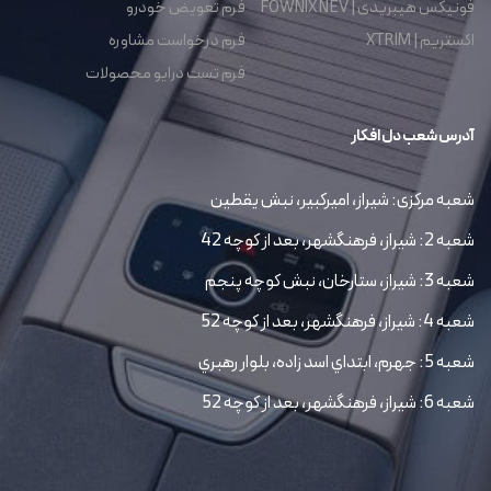
فونیکس هیبریدی | FOWNIX NEV
فرم تعویض خودرو
اکستریم | XTRIM
فرم درخواست مشاوره
فرم تست درایو محصولات
آدرس شعب دل افکار
شعبه مرکزی: شیراز، امیرکبیر، نبش یقطین
شعبه 2: شیراز، فرهنگشهر، بعد از کوچه 42
شعبه 3: شیراز، ستارخان، نبش کوچه پنجم
شعبه 4: شیراز، فرهنگشهر، بعد از کوچه 52
شعبه 5: جهرم، ابتداي اسد زاده، بلوار رهبري
شعبه 6: شیراز، فرهنگشهر، بعد از کوچه 52