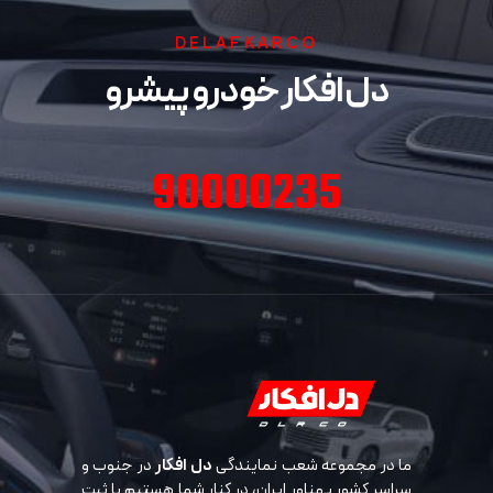
DELAFKARCO
دل افکار خودرو پیشرو
90000235
ما در مجموعه شعب نمایندگی
دل افکار
در جنوب و
سراسر کشور پهناور ایران، در کنار شما هستیم با ثبت