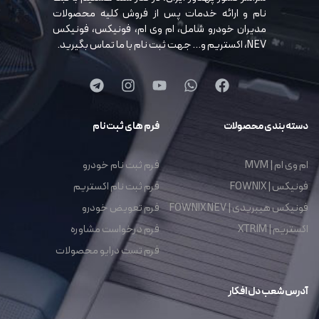
نام و ارائه خدمات پس از فروش کلیه محصولات
مدیران خودرو شامل، ام وی ام، فونیکس، فونیکس
NEV، اکستریم و… جهت ثبت نام با ما تماس بگیرید.
دسته بندی محصولات
فرم های ثبت نام
ام وی ام | MVM
فرم ثبت نام خودرو
فونیکس | FOWNIX
فرم ثبت نام اکستریم
فونیکس هیبریدی | FOWNIX NEV
فرم تعویض خودرو
اکستریم | XTRIM
فرم درخواست مشاوره
فرم تست درایو محصولات
آدرس شعب دل افکار