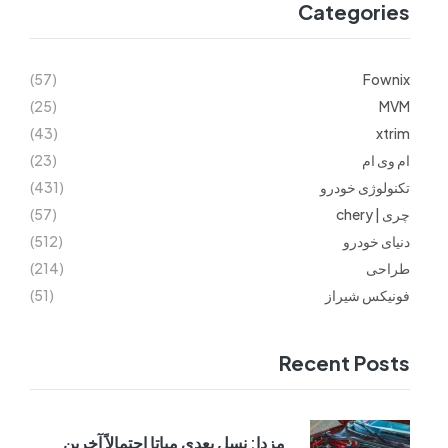
Categories
(57)
Fownix
(25)
MVM
(43)
xtrim
ام وی ام
(23)
تکنولوژی خودرو
(431)
چری | chery
(57)
دنیای خودرو
(512)
طراحی
(214)
فونیکس شیراز
(51)
Recent Posts
مزدا: نسل بعدی میاتا احتمالاً آخرین