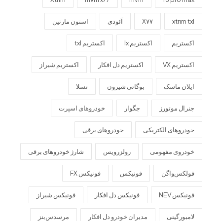
xtrim txl
X۷۷
آئودی
استون مارتین
اکستریم
اکستریم lx
اکستریم txl
اکستریم VX
اکستریم دل افکار
اکستریم شیراز
ایلان ماسک
بوگاتی شیرون
تسلا
جنرال موتورز
جگوار
خودروهای اسپرت
خودروهای الکتریکی
خودروهای برقی
خودروی مفهومی
رولزرویس
شارژ خودروهای برقی
فولکس‌واگن
فونیکس
فونیکس FX
فونیکس NEV
فونیکس دل افکار
فونیکس شیراز
لامبورگینی
مدیران خودرو دل افکار
مرسدس‌بنز