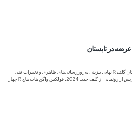
م وی ام
فونیکس
فونیکس NEV
اکستریم
موتورسیکل
فولکس واگن Golf R: اولین تصاویر رسمی قبل از عرضه در تابستان گلف R نهایی بنزینی به‌روزرسانی‌های ظاهری و تغییرات فنی
داخلی – و احتمالاً 328 اسب بخار را به ارمغان می‌آورد. تنها چند روز پس از رونمایی از گلف جدید 2024، فولکس واگن هات هاچ R چهار