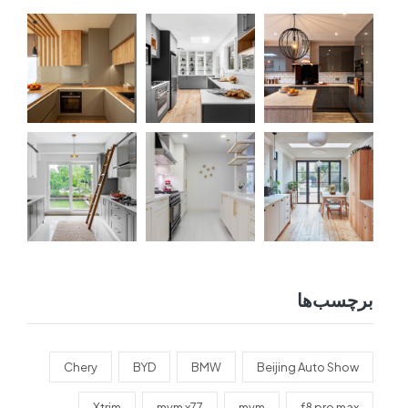
برچسب‌ها
Chery
BYD
BMW
Beijing Auto Show
Xtrim
mvm x77
mvm
f8 pro max