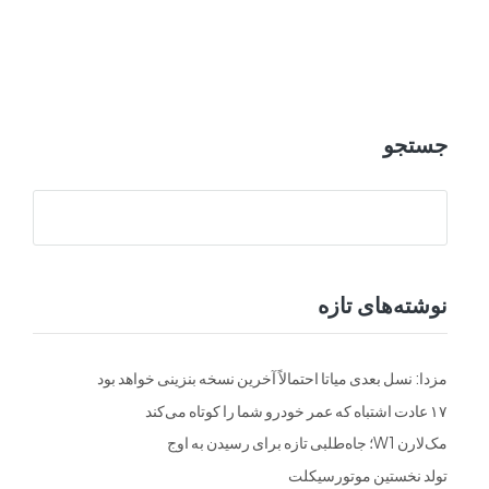
ت
فرم ها
تماس با ما
جستجو
نوشته‌های تازه
مزدا: نسل بعدی میاتا احتمالاً آخرین نسخه بنزینی خواهد بود
۱۷ عادت اشتباه که عمر خودرو شما را کوتاه می‌کند
مک‌لارن W1؛ جاه‌طلبی تازه برای رسیدن به اوج
تولد نخستین موتورسیکلت